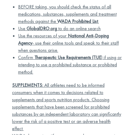
BEFORE taking, you should check the status of all
medications, substances, supplements and treatment
methods against the
WADA Prohibited List
.
Use
GlobalDRO.org
to do an online search
Use the resources of your
National Anti-Doping
Agency
- use their online tools and speak to their staff
when questions arise.
Confirm
Therapeutic Use Requirements (TUE
) if using or
intending to use a prohibited substance or prohibited
method.
SUPPLEMENTS:
All athletes need to be informed
consumers when it comes to decisions related to
supplements and sports nutrition products. Choosing
supplements that have been screened for prohibited
substances by an independent laboratory can significantly
lower the risk of a positive test or an adverse health
effect.