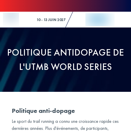
Skip to Content
10 - 13 JUIN 2027
POLITIQUE ANTIDOPAGE DE
L'UTMB WORLD SERIES
Politique anti-dopage
Le sport du trail running a connu une croissance rapide ces
dernières années. Plus d'événements, de participants,