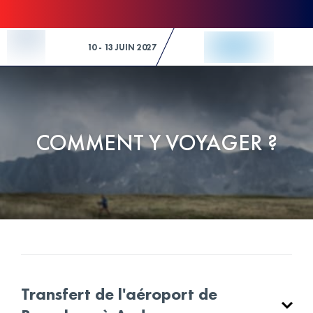
Skip to Content
10 - 13 JUIN 2027
COMMENT Y VOYAGER ?
Transfert de l'aéroport de