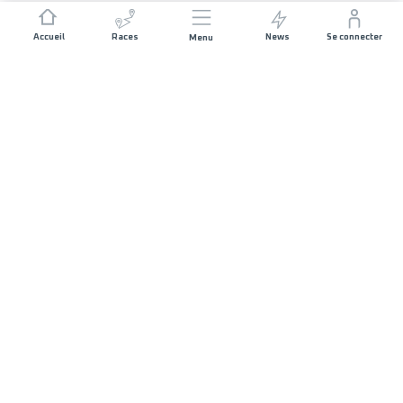
Accueil
Races
News
Se connecter
Menu
JOIN US
List of Races
Registration