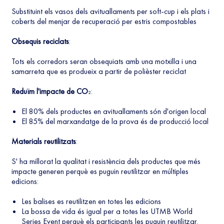
Substituint els vasos dels avituallaments per soft-cup i els plats i
coberts del menjar de recuperació per estris compostables
Obsequis reciclats
:
Tots els corredors seran obsequiats amb una motxilla i una
samarreta que es produeix a partir de polièster reciclat
Reduïm l'impacte de CO
₂:
El 80% dels productes en avituallaments són d'origen local
El 85% del marxandatge de la prova és de producció local
Materials reutilitzats
:
S' ha millorat la qualitat i resistència dels productes que més
impacte generen perquè es puguin reutilitzar en múltiples
edicions:
Les balises es reutilitzen en totes les edicions
La bossa de vida és igual per a totes les UTMB World
Series Event perquè els participants les puguin reutilitzar.