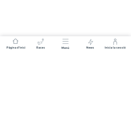
Pàgina d'inici
Races
News
Inicia la sessió
Menú