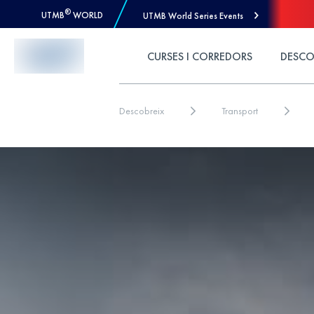
®
UTMB
WORLD
UTMB World Series Events
Skip to Content
CURSES I CORREDORS
DESCO
Descobreix
Transport